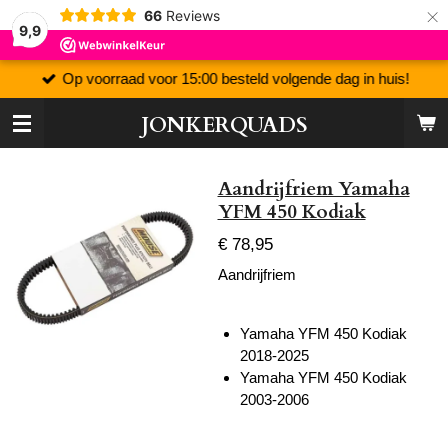
×
66
Reviews
9,9
Op voorraad voor 15:00 besteld volgende dag in huis!
JONKERQUADS
Aandrijfriem Yamaha
YFM 450 Kodiak
€ 78,95
Aandrijfriem
Yamaha YFM 450 Kodiak
2018-2025
Yamaha YFM 450 Kodiak
2003-2006