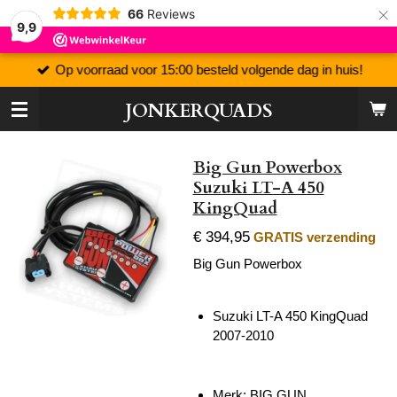
×
66
Reviews
9,9
Op voorraad voor 15:00 besteld volgende dag in huis!
JONKERQUADS
Big Gun Powerbox
Suzuki LT-A 450
KingQuad
€ 394,95
GRATIS verzending
Big Gun Powerbox
Suzuki LT-A 450 KingQuad
2007-2010
Merk: BIG GUN