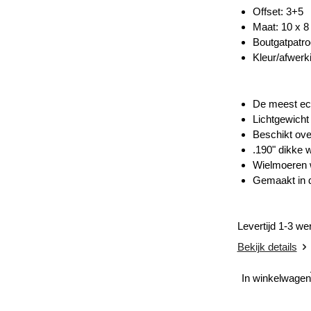
Offset: 3+5
Maat:
10 x 8
Boutgatpatro
Kleur/afwerk
De meest eco
Lichtgewicht
Beschikt ove
.190" dikke w
Wielmoeren 
Gemaakt in 
Levertijd 1-3 w
Bekijk details
In winkelwagen