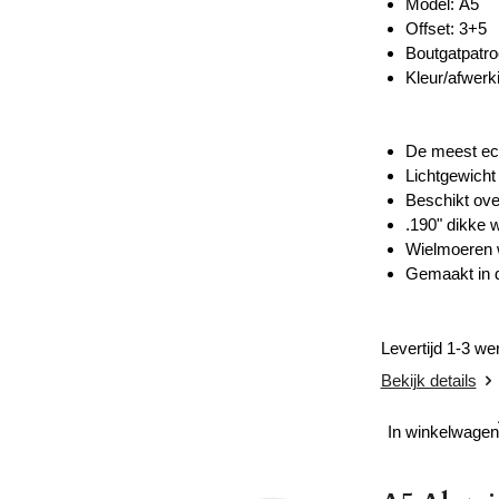
Model: A5
Offset: 3+5
Boutgatpatro
Kleur/afwerki
De meest eco
Lichtgewicht
Beschikt ove
.190" dikke w
Wielmoeren 
Gemaakt in 
Levertijd 1-3 w
Bekijk details
In winkelwagen