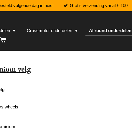
esteld volgende dag in huis!
Gratis verzending vanaf € 100
rdelen
Crossmotor onderdelen
Allround onderdele
nium velg
elg
as wheels
luminium