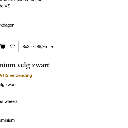
de VS.
erkdagen
nium velg zwart
TIS verzending
lg zwart
as wheels
luminium