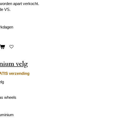
worden apart verkocht.
de VS.
erkdagen
nium velg
TIS verzending
elg
as wheels
luminium