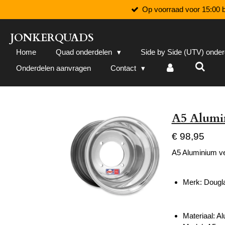
Op voorraad voor 15:00 b
Ga
direct
naar
JONKERQUADS
de
Home
Quad onderdelen
Side by Side (UTV) onde
hoofdinhoud
Onderdelen aanvragen
Contact
A5 Alumi
€ 98,95
A5 Aluminium v
Merk: Dougl
Materiaal: A