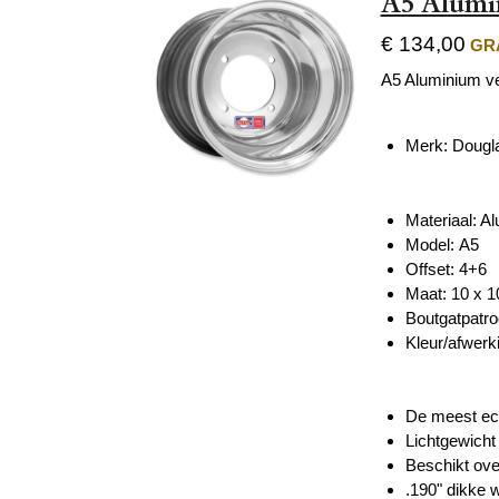
A5 Alumi
€ 134,00
GRA
A5 Aluminium v
Merk: Dougl
Materiaal: A
Model: A5
Offset: 4+6
Maat:
10 x 1
Boutgatpatro
Kleur/afwerki
De meest eco
Lichtgewicht
Beschikt ove
.190" dikke w