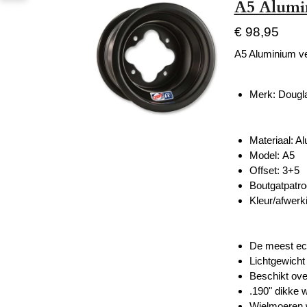
A5 Alumi
€ 98,95
A5 Aluminium ve
Merk: Dougl
Materiaal: A
Model: A5
Offset: 3+5
Boutgatpatro
Kleur/afwerk
De meest eco
Lichtgewicht
Beschikt ove
.190" dikke w
Wielmoeren 