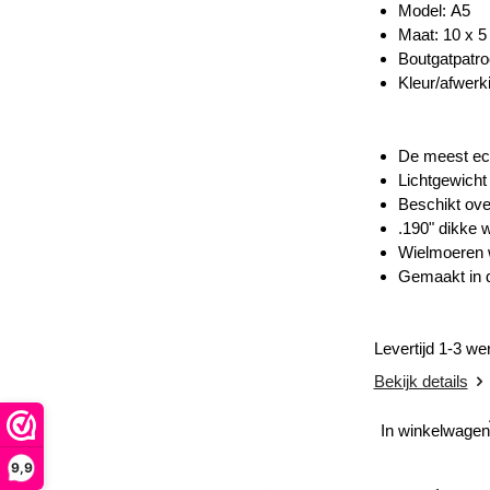
Model: A5
Maat:
10 x 5
Boutgatpatro
Kleur/afwerki
De meest eco
Lichtgewicht
Beschikt ove
.190" dikke w
Wielmoeren 
Gemaakt in 
Levertijd 1-3 w
Bekijk details
In winkelwagen
9,9