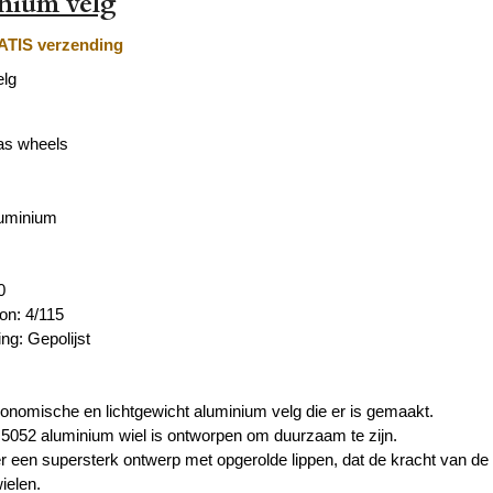
nium velg
TIS verzending
elg
as wheels
luminium
0
on: 4/115
ng: Gepolijst
nomische en lichtgewicht aluminium velg die er is gemaakt.
 5052 aluminium wiel is ontworpen om duurzaam te zijn.
r een supersterk ontwerp met opgerolde lippen, dat de kracht van de
ielen.