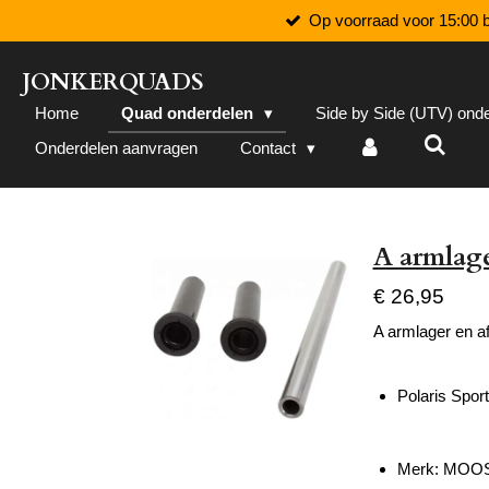
Op voorraad voor 15:00 b
Ga
direct
naar
JONKERQUADS
de
Home
Quad onderdelen
Side by Side (UTV) ond
hoofdinhoud
Onderdelen aanvragen
Contact
A armlage
€ 26,95
A armlager en af
Polaris Spo
Merk: MOO