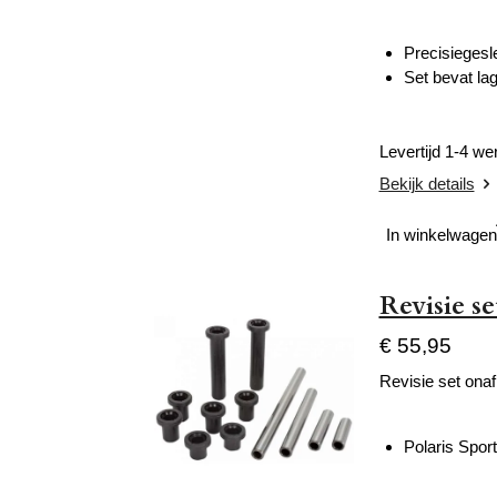
Precisiegesl
Set bevat la
Levertijd 1-4 w
Bekijk details
In winkelwagen
Revisie s
€ 55,95
Revisie set onaf
Polaris Spo