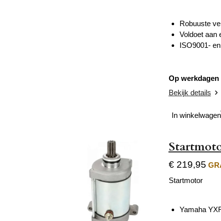
Robuuste ver
Voldoet aan 
ISO9001- en 
Op werkdagen v
Bekijk details
In winkelwagen
Startmot
€ 219,95
GRA
Startmotor
Yamaha YXR