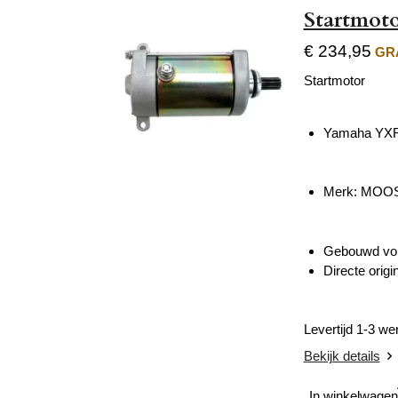
Startmot
€ 234,95
GRA
Startmotor
Yamaha YXR
Merk: MOOS
Gebouwd volg
Directe origi
Levertijd 1-3 w
Bekijk details
In winkelwagen