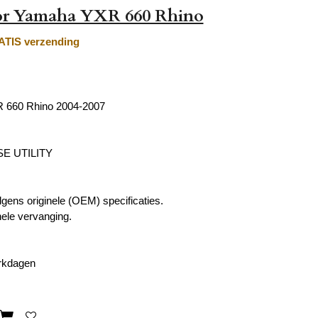
or Yamaha YXR 660 Rhino
TIS verzending
 660 Rhino 2004-2007
E UTILITY
ens originele (OEM) specificaties.
nele vervanging.
erkdagen