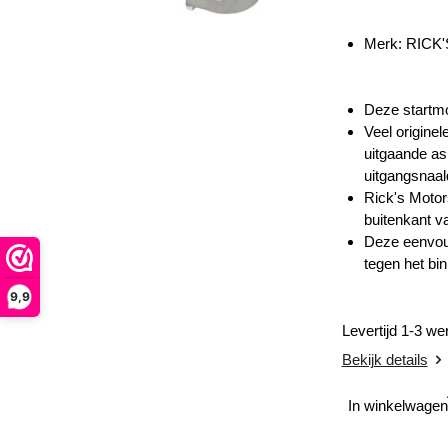
Merk:
RICK
Deze startmo
Veel origine
uitgaande as
uitgangsnaald
Rick's Motors
buitenkant v
Deze eenvoud
tegen het bi
9,9
Levertijd 1-3 w
Bekijk details
In winkelwagen