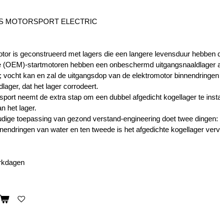
'S MOTORSPORT ELECTRIC
tor is geconstrueerd met lagers die een langere levensduur hebben 
le (OEM)-startmotoren hebben een onbeschermd uitgangsnaaldlager aa
;
vocht kan en zal de uitgangsdop van de elektromotor binnendringe
lager, dat het lager corrodeert.
port neemt de extra stap om een ​​dubbel afgedicht kogellager te inst
an het lager.
ige toepassing van gezond verstand-engineering doet twee dingen: t
nnendringen van water en ten tweede is het afgedichte kogellager ver
erkdagen