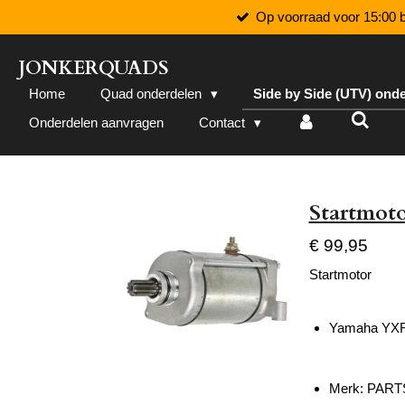
Op voorraad voor 15:00 b
Ga
direct
naar
JONKERQUADS
de
Home
Quad onderdelen
Side by Side (UTV) ond
hoofdinhoud
Onderdelen aanvragen
Contact
Startmot
€ 99,95
Startmotor
Yamaha YXR
Merk: PART