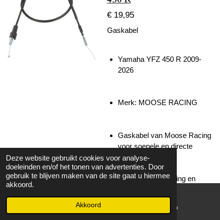
€ 19,95
Gaskabel
Yamaha YFZ 450 R 2009-
2026
Merk: MOOSE RACING
Gaskabel van Moose Racing
voor soepele en directe
gasrespons.
Deze website gebruikt cookies voor analyse-
doeleinden en/of het tonen van advertenties. Door
Sterke kabel met
gebruik te blijven maken van de site gaat u hiermee
nauwkeurige werking en
akkoord.
betrouwbare bediening ook bij
intensief gebruik.
Akkoord
E-mailadres
WhatsApp