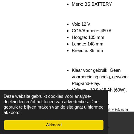
Merk:
BS BATTERY
Volt: 12 V
CCA/Ampere: 480 A
Hoogte:
105 mm
Lengte:
148 mm
Breedte:
86 mm
Klaar voor gebruik: Geen
voorbereiding nodig, gewoon
Plug-and-Play.
Voltage - 12,8 V 5 Ah (60W).
Deze website gebruikt cookies voor analyse-
Geïntegreerde
doeleinden en/of het tonen van advertenties. Door
laadstatusindicator.
gebruik te blijven maken van de site gaat u hiermee
Lichter gewicht - tot 70% dan
akkoord.
loodzuuraccu's.
Multi-positioneringsmontage -
Akkoord
E-mailadres
WhatsApp
tot 180°.