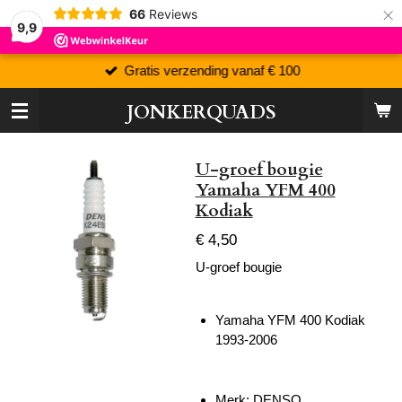
×
66
Reviews
9,9
Gratis verzending vanaf € 100
JONKERQUADS
U-groef bougie
Yamaha YFM 400
Kodiak
€ 4,50
U-groef bougie
Yamaha YFM 400 Kodiak
1993-2006
Merk: DENSO