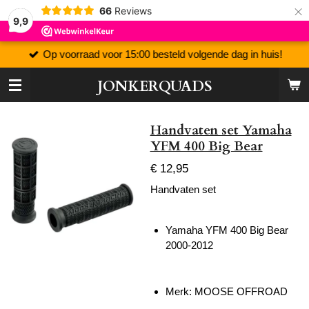
×
66
Reviews
9,9
Op voorraad voor 15:00 besteld volgende dag in huis!
JONKERQUADS
Handvaten set Yamaha
YFM 400 Big Bear
€ 12,95
Handvaten set
Yamaha YFM 400 Big Bear
2000-2012
Merk: MOOSE OFFROAD