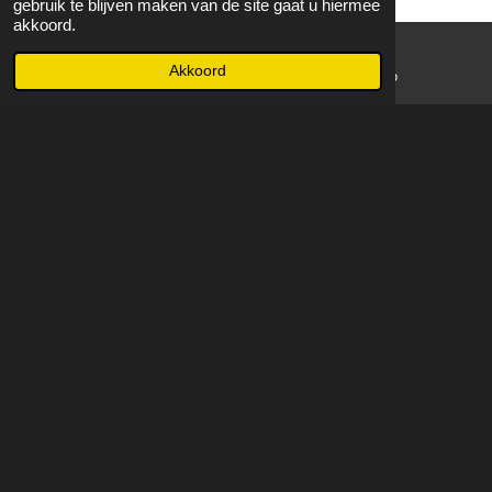
gebruik te blijven maken van de site gaat u hiermee
akkoord.
Akkoord
E-mailadres
WhatsApp