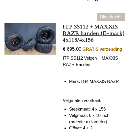
Uitverkocht
ITP SS112 + MAXXIS
RAZR banden (E-mark)
4x115/4x156
€ 695,00
GRATIS verzending
ITP SS112 Velgen + MAXXIS
RAZR Banden
Merk: ITP,
MAXXIS RAZR
Velgmaten voorkant:
Steekmaat: 4 x 156
Velgmaat: 6 x 10 inch
(breedte x diameter)
Offset: 4 + 2