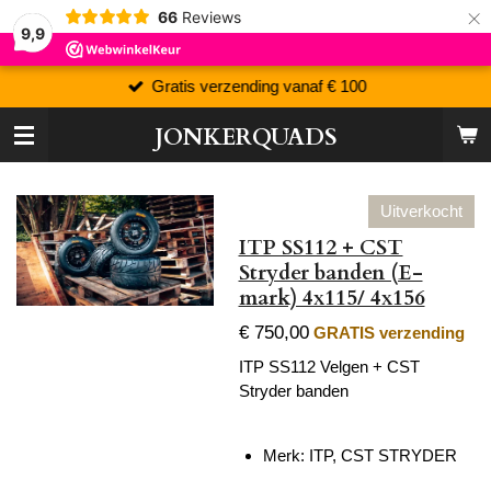
×
66
Reviews
9,9
Gratis verzending vanaf € 100
JONKERQUADS
Uitverkocht
ITP SS112 + CST
Stryder banden (E-
mark) 4x115/ 4x156
€ 750,00
GRATIS verzending
ITP SS112 Velgen + CST
Stryder banden
Merk: ITP, CST STRYDER