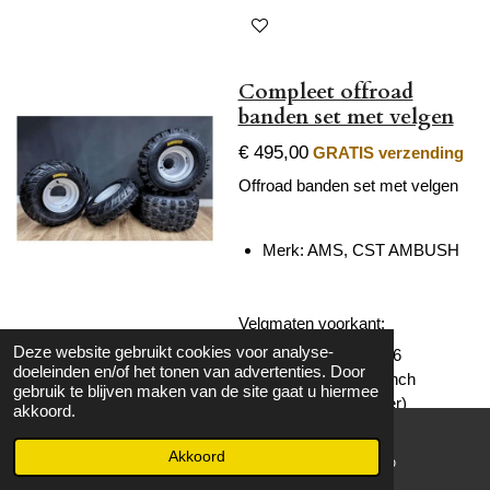
Compleet offroad
banden set met velgen
€ 495,00
GRATIS verzending
Offroad banden set met velgen
Merk: AMS, CST AMBUSH
Velgmaten voorkant:
Deze website gebruikt cookies voor analyse-
Steekmaat: 4 x 156
doeleinden en/of het tonen van advertenties. Door
Velgmaat: 5 x 10 inch
gebruik te blijven maken van de site gaat u hiermee
(breedte x diameter)
akkoord.
Offset: 2 + 3
Akkoord
E-mailadres
WhatsApp