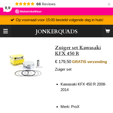
×
66
Reviews
9,9
Op voorraad voor 15:00 besteld volgende dag in huis!
JONKERQUADS
Zuiger set Kawasaki
KFX 450 R
€ 179,50
GRATIS verzending
Zuiger set
Kawasaki KFX 450 R 2008-
2014
Merk: ProX