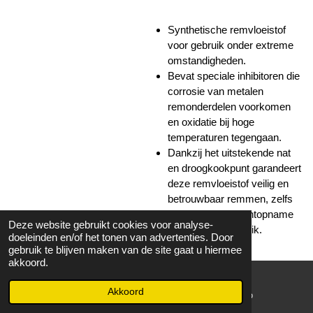
Synthetische remvloeistof
voor gebruik onder extreme
omstandigheden.
Bevat speciale inhibitoren die
corrosie van metalen
remonderdelen voorkomen
en oxidatie bij hoge
temperaturen tegengaan.
Dankzij het uitstekende nat
en droogkookpunt garandeert
deze remvloeistof veilig en
betrouwbaar remmen, zelfs
bij verhoogde vochtopname
Deze website gebruikt cookies voor analyse-
na langdurig gebruik.
doeleinden en/of het tonen van advertenties. Door
gebruik te blijven maken van de site gaat u hiermee
akkoord.
Op werkdagen voor 15:00
besteld volgende dag in huis!
Akkoord
E-mailadres
WhatsApp
Bekijk details