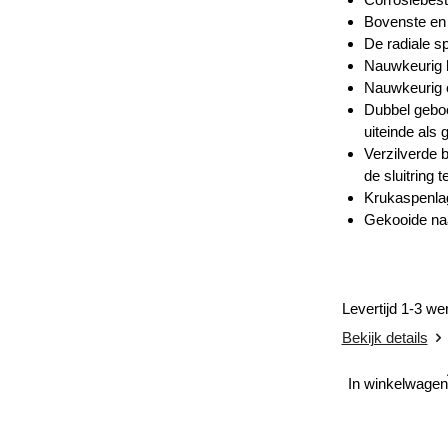
Bovenste en 
De radiale s
Nauwkeurig h
Nauwkeurig o
Dubbel geboo
uiteinde als
Verzilverde 
de sluitring 
Krukaspenlag
Gekooide naa
Levertijd 1-3 w
Bekijk details
In winkelwagen