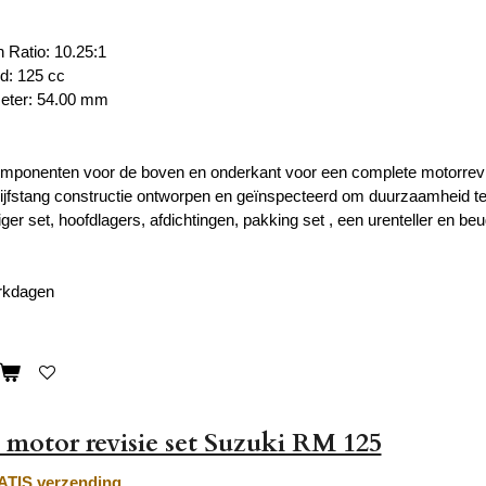
 Ratio:
10.25:1
ud:
125 cc
meter:
54.00 mm
omponenten voor de boven en onderkant voor een complete motorrevi
ijfstang constructie ontworpen en geïnspecteerd om duurzaamheid t
ger set, hoofdlagers, afdichtingen, pakking set , een urenteller en beu
erkdagen
motor revisie set Suzuki RM 125
TIS verzending