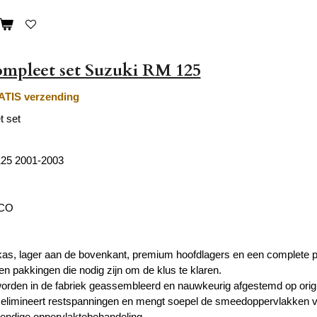
mpleet set Suzuki RM 125
TIS verzending
t set
25 2001-2003
ECO
ukas, lager aan de bovenkant, premium hoofdlagers en een complete 
en pakkingen die nodig zijn om de klus te klaren.
rden in de fabriek geassembleerd en nauwkeurig afgestemd op origi
 elimineert restspanningen en mengt soepel de smeedoppervlakken v
endige oppervlaktebehandeling.