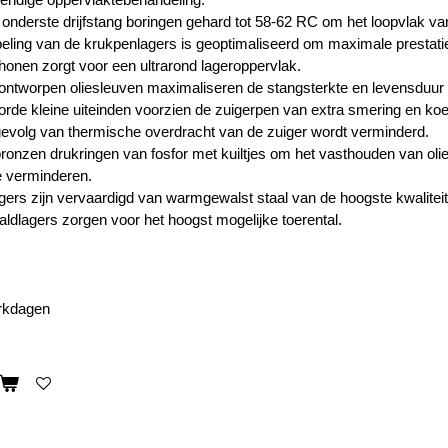
onderste drijfstang boringen gehard tot 58-62 RC om het loopvlak van
peling van de krukpenlagers is geoptimaliseerd om maximale prestati
onen zorgt voor een ultrarond lageroppervlak.
ntworpen oliesleuven maximaliseren de stangsterkte en levensduur 
rde kleine uiteinden voorzien de zuigerpen van extra smering en ko
 gevolg van thermische overdracht van de zuiger wordt verminderd.
bronzen drukringen van fosfor met kuiltjes om het vasthouden van olie
te verminderen.
ers zijn vervaardigd van warmgewalst staal van de hoogste kwaliteit
ldlagers zorgen voor het hoogst mogelijke toerental.
erkdagen