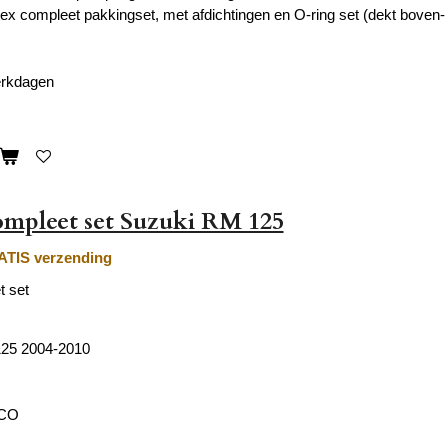
rtex compleet pakkingset, met afdichtingen en O-ring set (dekt boven-
werkdagen
mpleet set Suzuki RM 125
TIS verzending
t set
25 2004-2010
ECO