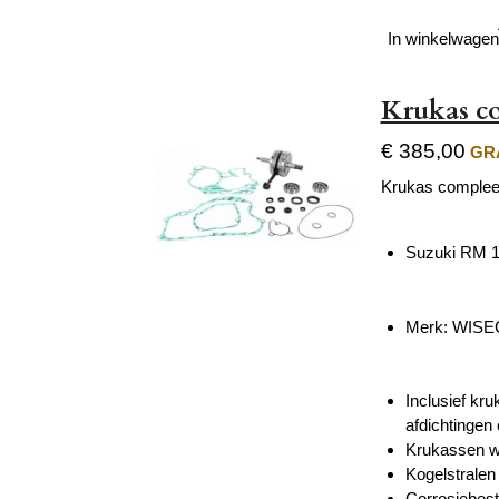
In winkelwagen
Krukas co
€ 385,00
GRA
Krukas complee
Suzuki RM 1
Merk: WIS
Inclusief kr
afdichtingen 
Krukassen wo
Kogelstralen
Corrosiebest