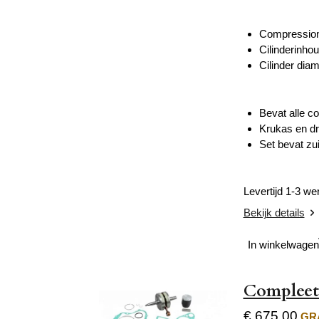
Compression
Cilinderinho
Cilinder dia
Bevat alle c
Krukas en dr
Set bevat zui
Levertijd 1-3 w
Bekijk details
In winkelwagen
Compleet 
€ 675,00
GRA