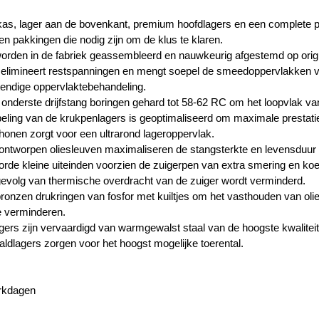
ukas, lager aan de bovenkant, premium hoofdlagers en een complete 
en pakkingen die nodig zijn om de klus te klaren.
rden in de fabriek geassembleerd en nauwkeurig afgestemd op origi
 elimineert restspanningen en mengt soepel de smeedoppervlakken v
endige oppervlaktebehandeling.
onderste drijfstang boringen gehard tot 58-62 RC om het loopvlak van
peling van de krukpenlagers is geoptimaliseerd om maximale prestati
onen zorgt voor een ultrarond lageroppervlak.
ntworpen oliesleuven maximaliseren de stangsterkte en levensduur 
rde kleine uiteinden voorzien de zuigerpen van extra smering en ko
 gevolg van thermische overdracht van de zuiger wordt verminderd.
bronzen drukringen van fosfor met kuiltjes om het vasthouden van olie
te verminderen.
ers zijn vervaardigd van warmgewalst staal van de hoogste kwaliteit
ldlagers zorgen voor het hoogst mogelijke toerental.
erkdagen