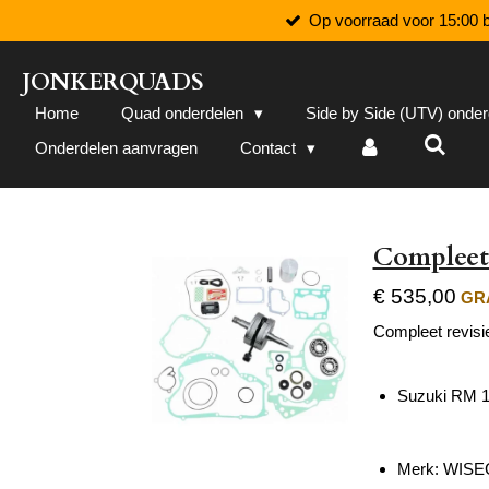
Op voorraad voor 15:00 b
Ga
direct
naar
JONKERQUADS
de
Home
Quad onderdelen
Side by Side (UTV) onde
hoofdinhoud
Onderdelen aanvragen
Contact
Compleet 
€ 535,00
GRA
Compleet revisi
Suzuki RM 1
Merk: WIS