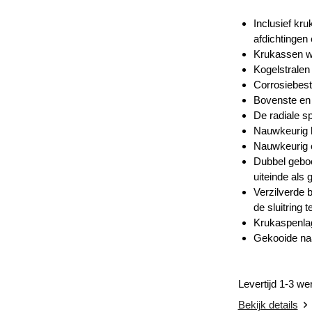
Inclusief kr
afdichtingen 
Krukassen wo
Kogelstralen
Corrosiebest
Bovenste en 
De radiale s
Nauwkeurig h
Nauwkeurig o
Dubbel geboo
uiteinde als
Verzilverde 
de sluitring 
Krukaspenlag
Gekooide naa
Levertijd 1-3 w
Bekijk details