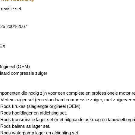
revisie set
25 2004-2007
TEX
Origineel (OEM)
daard compressie zuiger
omponenten die nodig zijn voor een complete en professionele motor re
n Vertex zuiger set (een standaard compressie zuiger, met zuigerveren
t Rods krukas (slaglengte origineel (OEM).
 Rods hoofdlager en afdichting set.
t Rods transmissie lager set (met uitgaande askraag en tandwielborgri
 Rods balans as lager set.
t Rods waterpomp lager en afdichting set.