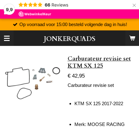
×
66
Reviews
9,9
Op voorraad voor 15:00 besteld volgende dag in huis!
JONKERQUADS
Carburateur revisie set
KTM SX 125
€ 42,95
Carburateur revisie set
KTM SX 125 2017-2022
Merk: MOOSE RACING