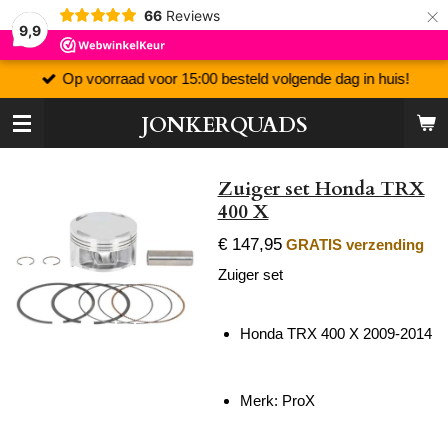
×
66
Reviews
9,9
Op voorraad voor 15:00 besteld volgende dag in huis!
JONKERQUADS
Zuiger set Honda TRX
400 X
€ 147,95
GRATIS verzending
Zuiger set
Honda TRX 400 X 2009-2014
Merk: ProX