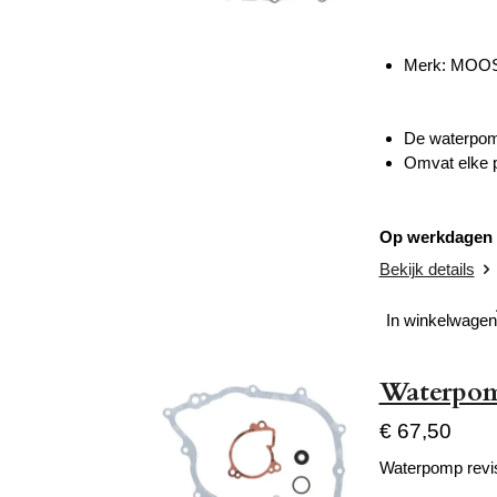
Merk: MOO
De waterpomp
Omvat elke p
Op werkdagen v
Bekijk details
In winkelwagen
Waterpomp
€ 67,50
Waterpomp revis