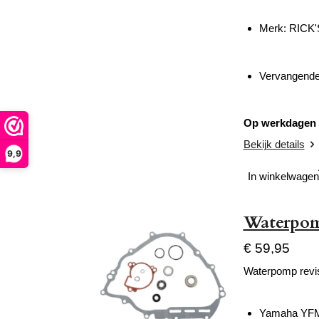
Merk:
RICK
Vervangende 
Op werkdagen v
Bekijk details
9,9
In winkelwagen
Waterpomp
€ 59,95
Waterpomp revis
Yamaha YFM 