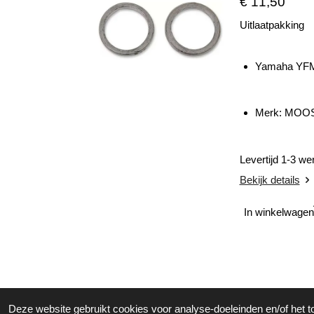
€ 11,50
Uitlaatpakking
Yamaha YFM 
Merk: MOO
Levertijd 1-3 w
Bekijk details
In winkelwagen
Deze website gebruikt cookies voor analyse-doeleinden en/of het t