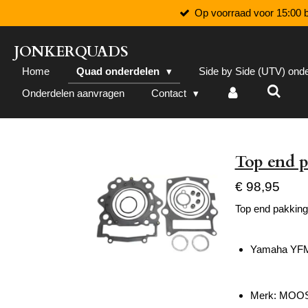
Op voorraad voor 15:00 b
Ga
direct
naar
JONKERQUADS
de
Home
Quad onderdelen
Side by Side (UTV) ond
hoofdinhoud
Onderdelen aanvragen
Contact
Top end 
€ 98,95
Top end pakking
Yamaha YFM 
Merk: MOO