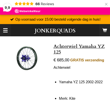
×
66
Reviews
9,9
Op voorraad voor 15:00 besteld volgende dag in huis!
JONKERQUADS
Achterwiel Yamaha YZ
125
€ 685,00
GRATIS verzending
Achterwiel
Yamaha YZ 125 2002-2022
Merk: Kite