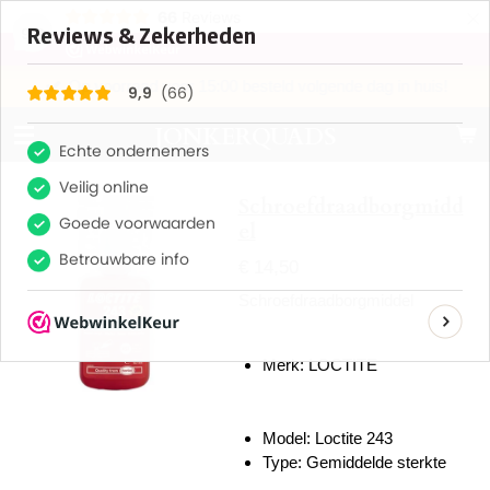
×
66
Reviews
9,9
Op voorraad voor 15:00 besteld volgende dag in huis!
JONKERQUADS
Schroefdraadborgmidd
el
€ 14,50
Schroefdraadborgmiddel
Merk: LOCTITE
Model: Loctite 243
Type: Gemiddelde sterkte