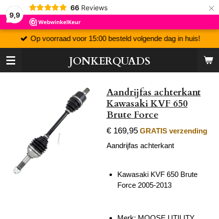
×
66
Reviews
9,9
Op voorraad voor 15:00 besteld volgende dag in huis!
JONKERQUADS
Aandrijfas achterkant
Kawasaki KVF 650
Brute Force
€ 169,95
GRATIS verzending
Aandrijfas achterkant
Kawasaki KVF 650 Brute
Force 2005-2013
Merk: MOOSE UTILITY