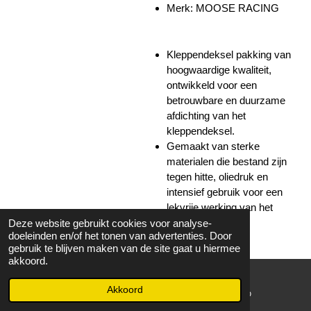
Merk: MOOSE RACING
Kleppendeksel pakking van
hoogwaardige kwaliteit,
ontwikkeld voor een
betrouwbare en duurzame
afdichting van het
kleppendeksel.
Gemaakt van sterke
materialen die bestand zijn
tegen hitte, oliedruk en
intensief gebruik voor een
lekvrije werking van het
motorblok.
Deze website gebruikt cookies voor analyse-
doeleinden en/of het tonen van advertenties. Door
gebruik te blijven maken van de site gaat u hiermee
akkoord.
Op werkdagen voor 15:00
besteld volgende dag in huis!
Akkoord
E-mailadres
WhatsApp
Bekijk details