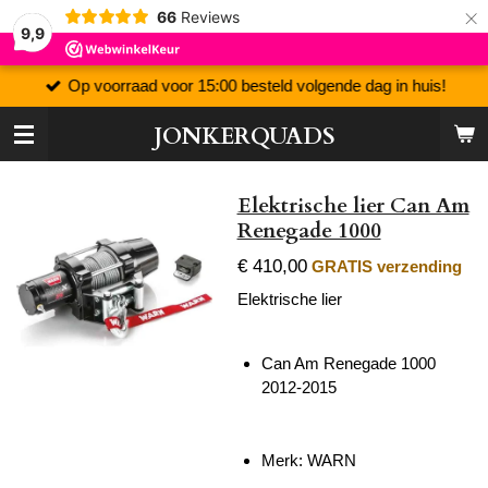
×
66
Reviews
9,9
Op voorraad voor 15:00 besteld volgende dag in huis!
JONKERQUADS
Elektrische lier Can Am
Renegade 1000
€ 410,00
GRATIS verzending
Elektrische lier
Can Am Renegade 1000
2012-2015
Merk: WARN