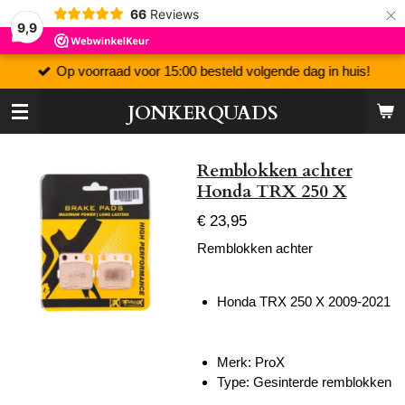
×
66
Reviews
9,9
Op voorraad voor 15:00 besteld volgende dag in huis!
JONKERQUADS
Remblokken achter
Honda TRX 250 X
€ 23,95
Remblokken achter
Honda TRX 250 X 2009-2021
Merk: ProX
Type: Gesinterde remblokken