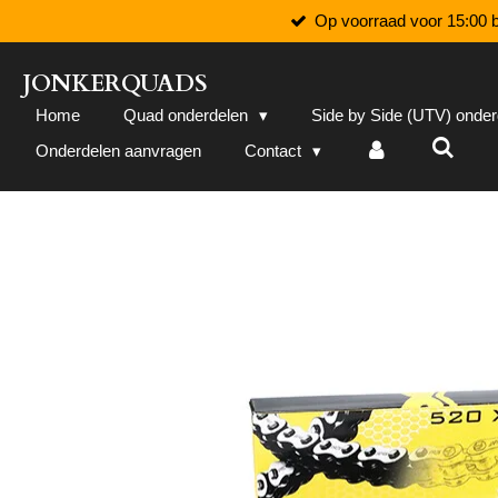
Op voorraad voor 15:00 b
Ga
direct
naar
JONKERQUADS
de
Home
Quad onderdelen
Side by Side (UTV) onde
hoofdinhoud
Onderdelen aanvragen
Contact