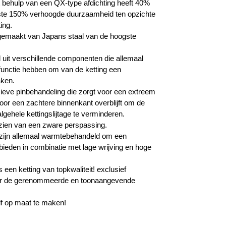
t behulp van een QX-type afdichting heeft 40%
nste 150% verhoogde duurzaamheid ten opzichte
ing.
 gemaakt van Japans staal van de hoogste
 uit verschillende componenten die allemaal
 functie hebben om van de ketting een
aken.
ieve pinbehandeling die zorgt voor een extreem
oor een zachtere binnenkant overblijft om de
algehele kettingslijtage te verminderen.
rzien van een zware perspassing.
zijn allemaal warmtebehandeld om een ​​
e bieden in combinatie met lage wrijving en hoge
 een ketting van topkwaliteit! exclusief
or de gerenommeerde en toonaangevende
elf op maat te maken!