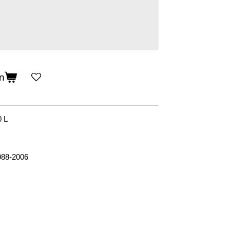
n
0 L
988-2006