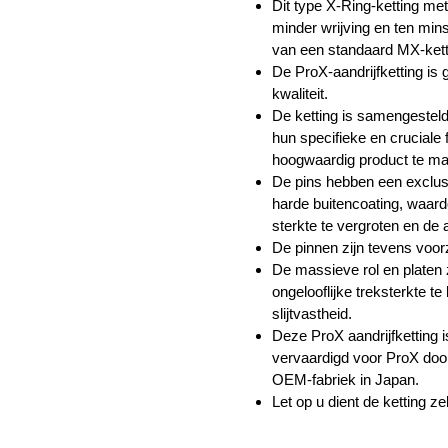
Dit type X-Ring-ketting me
minder wrijving en ten mi
van een standaard MX-kett
De ProX-aandrijfketting is
kwaliteit.
De ketting is samengesteld
hun specifieke en cruciale
hoogwaardig product te m
De pins hebben een exclus
harde buitencoating, waard
sterkte te vergroten en de 
De pinnen zijn tevens voo
De massieve rol en platen 
ongelooflijke treksterkte t
slijtvastheid.
Deze ProX aandrijfketting is
vervaardigd voor ProX do
OEM-fabriek in Japan.
Let op u dient de ketting z