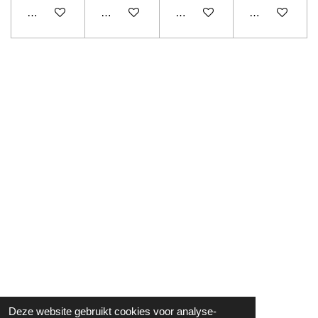
In winkelwagen
In winkelwagen
In winkelwagen
In winkelwage
Deze website gebruikt cookies voor analyse-