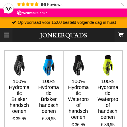
×
66
Reviews
9,9
Op voorraad voor 15:00 besteld volgende dag in huis!
JONKERQUADS
100%
100%
100%
100%
Hydroma
Hydroma
Hydroma
Hydroma
tic
tic
tic
tic
Brisker
Brisker
Waterpro
Waterpro
handsch
handsch
of
of
oenen
oenen
handsch
handsch
oenen
oenen
€ 39,95
€ 39,95
€ 36,95
€ 36,95