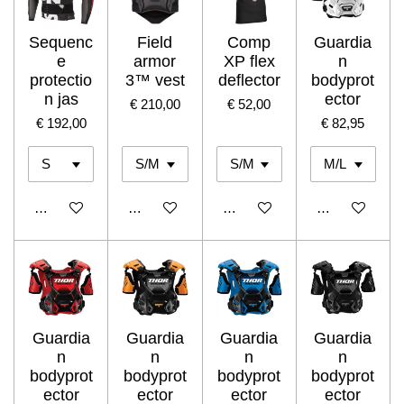
Sequenc
Field
Comp
Guardia
e
armor
XP flex
n
protectio
3™ vest
deflector
bodyprot
n jas
ector
€ 210,00
€ 52,00
€ 192,00
€ 82,95
In winkelwagen
In winkelwagen
In winkelwagen
In winkelwage
Guardia
Guardia
Guardia
Guardia
n
n
n
n
bodyprot
bodyprot
bodyprot
bodyprot
ector
ector
ector
ector