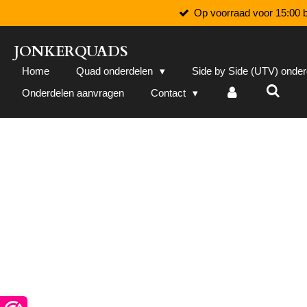
Op voorraad voor 15:00 b
Ga
direct
naar
JONKERQUADS
de
Home
Quad onderdelen
Side by Side (UTV) onde
hoofdinhoud
Onderdelen aanvragen
Contact