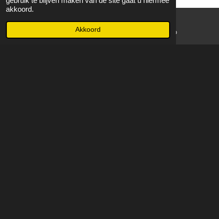
gebruik te blijven maken van de site gaat u hiermee
akkoord.
Akkoord
E-mailadres
WhatsApp