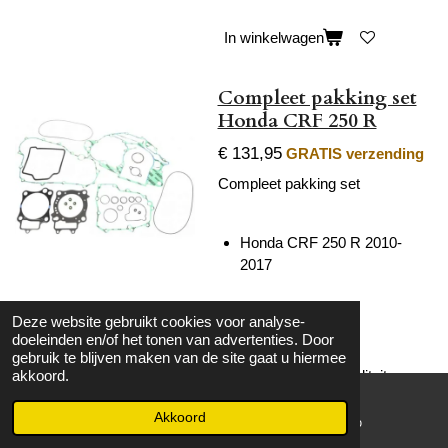
In winkelwagen
Compleet pakking set
Honda CRF 250 R
€ 131,95
GRATIS verzending
Compleet pakking set
Honda CRF 250 R 2010-
2017
Deze website gebruikt cookies voor analyse-
Merk: ATHENA
doeleinden en/of het tonen van advertenties. Door
gebruik te blijven maken van de site gaat u hiermee
Een superieur kwaliteit
akkoord.
pakking set van Athena.
Akkoord
Koppakkingen zijn voorzien
E-mailadres
WhatsApp
van een met rubber beklede