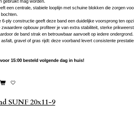
n gebruikt mag worden.
eeft een centrale, stabiele looplijn met schuine blokken die zorgen vo
n bochten.
6-ply constructie geeft deze band een duidelijke voorsprong ten opz
zwaardere opbouw profiteer je van extra stabiliteit, sterke prikweers
aardoor de band strak en betrouwbaar aanvoelt op iedere ondergrond.
 asfalt, gravel of gras rijdt: deze voorband levert consistente prestati
oor 15:00 besteld volgende dag in huis!
nd SUNF 20x11-9