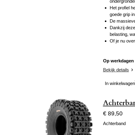
ondergronde
Het profiel h
goede grip i
De massieve 
Dankzij deze 
belasting, w
Of je nu over
Op werkdagen v
Bekijk details
In winkelwagen
Achterba
€ 89,50
Achterband