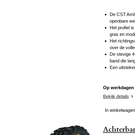
De CST Ambus
openbare we
Het profiel 
gras en mod
Het richting
over de voll
De stevige 4
band die lan
Een uitsteke
Op werkdagen v
Bekijk details
In winkelwagen
Achterba