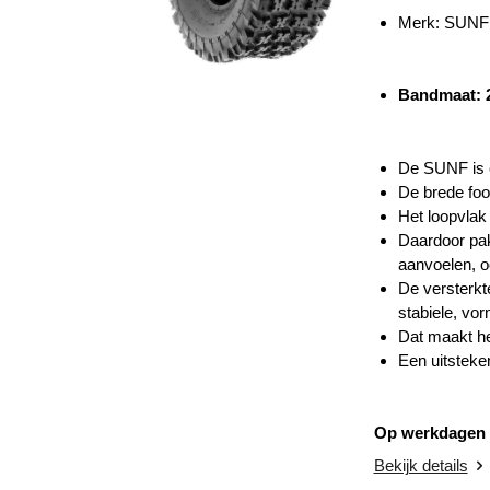
Merk: SUNF
Bandmaat:
De SUNF is e
De brede foot
Het loopvlak 
Daardoor pak
aanvoelen, o
De versterkt
stabiele, vo
Dat maakt hem
Een uitsteke
Op werkdagen v
Bekijk details