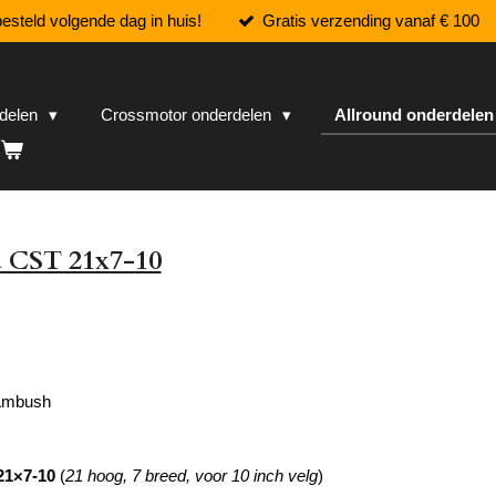
esteld volgende dag in huis!
Gratis verzending vanaf € 100
rdelen
Crossmotor onderdelen
Allround onderdele
 CST 21x7-10
Ambush
21×7-10
(
21 hoog, 7 breed, voor 10 inch velg
)