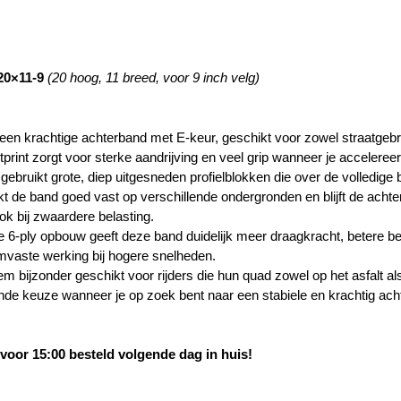
20×11-9
(20 hoog, 11 breed, voor 9 inch velg)
en krachtige achterband met E-keur, geschikt voor zowel straatgebruik
print zorgt voor sterke aandrijving en veel grip wanneer je accelereer
gebruikt grote, diep uitgesneden profielblokken die over de volledige
t de band goed vast op verschillende ondergronden en blijft de achte
ok bij zwaardere belasting.
e 6-ply opbouw geeft deze band duidelijk meer draagkracht, betere 
rmvaste werking bij hogere snelheden.
 bijzonder geschikt voor rijders die hun quad zowel op het asfalt als
nde keuze wanneer je op zoek bent naar een stabiele en krachtig ach
oor 15:00 besteld volgende dag in huis!