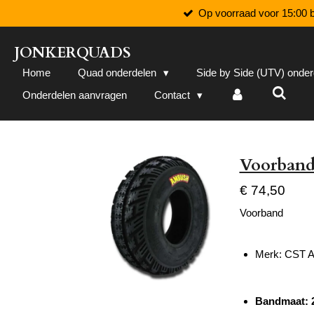
Op voorraad voor 15:00 b
Ga
direct
naar
JONKERQUADS
de
Home
Quad onderdelen
Side by Side (UTV) onde
hoofdinhoud
Onderdelen aanvragen
Contact
Voorband
€ 74,50
Voorband
Merk: CST 
Bandmaat: 