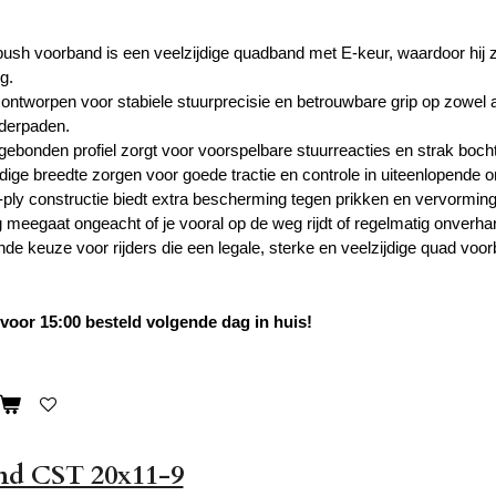
h voorband is een veelzijdige quadband met E-keur, waardoor hij 
g.
is ontworpen voor stabiele stuurprecisie en betrouwbare grip op zowel
derpaden.
sgebonden profiel zorgt voor voorspelbare stuurreacties en strak bocht
edige breedte zorgen voor goede tractie en controle in uiteenlopende
-ply constructie biedt extra bescherming tegen prikken en vervormin
g meegaat ongeacht of je vooral op de weg rijdt of regelmatig onverh
nde keuze voor rijders die een legale, sterke en veelzijdige quad voo
oor 15:00 besteld volgende dag in huis!
nd CST 20x11-9