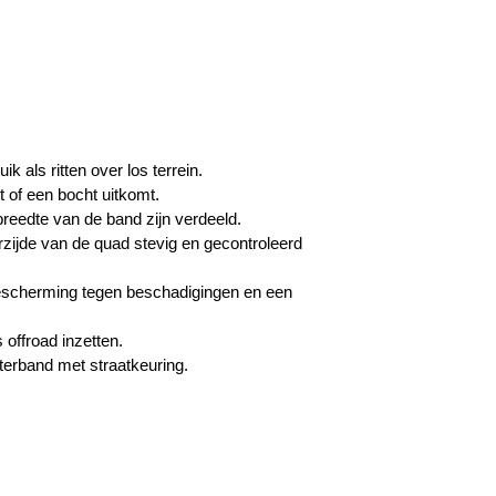
 als ritten over los terrein.
t of een bocht uitkomt.
 breedte van de band zijn verdeeld.
rzijde van de quad stevig en gecontroleerd
bescherming tegen beschadigingen en een
 offroad inzetten.
terband met straatkeuring.