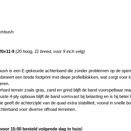
Ambush
20×11-9
(20 hoog, 11 breed, voor 9 inch velg)
sh is een E-gekeurde achterband die zonder problemen op de open
neert een brede footprint met diepe profielblokken, wat zorgt voor kr
eren.
hard terrein zoals gras, zand en grind blijft de band voorspelbaar re
ste 4-ply opbouw blijft de band vormvast bij belasting en is hij bete
e geeft de achterzijde van de quad extra stabiliteit, vooral in snelle 
chterband voor diverse offroad terreinen.
oor 15:00 besteld volgende dag in huis!