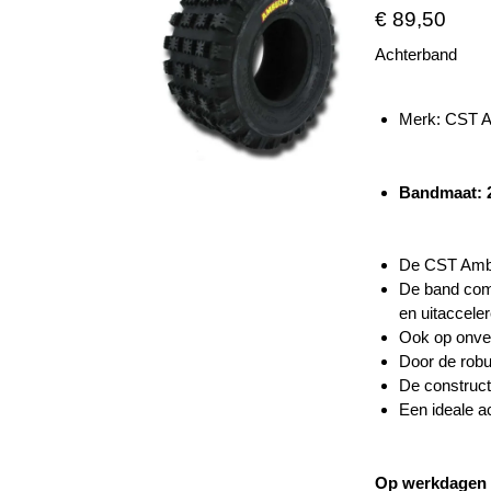
€ 89,50
Achterband
Merk: CST 
Bandmaat:
De CST Ambu
De band combi
en uitacceler
Ook op onver
Door de robuu
De constructi
Een ideale a
Op werkdagen v